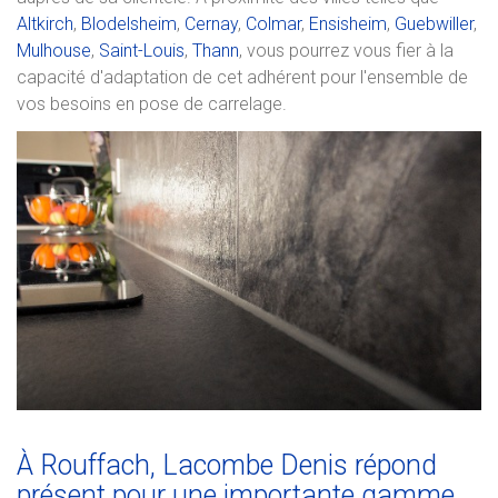
Altkirch
,
Blodelsheim
,
Cernay
,
Colmar
,
Ensisheim
,
Guebwiller
,
Mulhouse
,
Saint-Louis
,
Thann
, vous pourrez vous fier à la
capacité d'adaptation de cet adhérent pour l'ensemble de
vos besoins en pose de carrelage.
À Rouffach, Lacombe Denis répond
présent pour une importante gamme